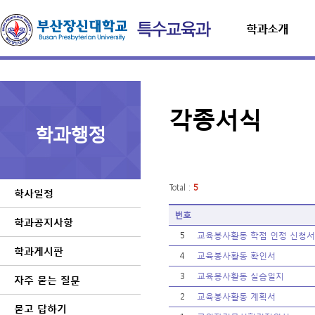
학과소개
각종서식
학과행정
Total :
5
학사일정
번호
학과공지사항
5
교육봉사활동 학점 인정 신청서
학과게시판
4
교육봉사활동 확인서
3
교육봉사활동 실습일지
자주 묻는 질문
2
교육봉사활동 계획서
묻고 답하기