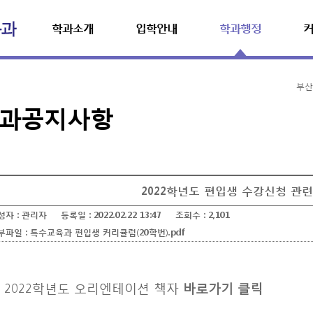
학과소개
입학안내
학과행정
부산
과공지사항
2022학년도 편입생 수강신청 관련
성자 :
관리자
등록일 :
2022.02.22 13:47
조회수 :
2,101
부파일 :
특수교육과 편입생 커리큘럼(20학번).pdf
* 2022학년도 오리엔테이션 책자
바로가기 클릭