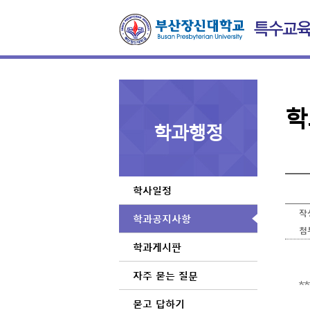
학
학과행정
학사일정
작
학과공지사항
첨
학과게시판
자주 묻는 질문
*
묻고 답하기