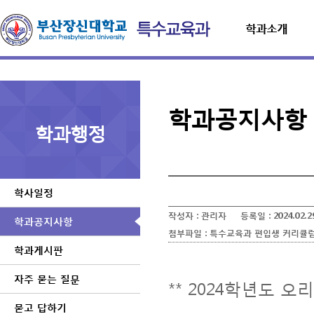
학과소개
학과공지사항
학과행정
학사일정
작성자 :
관리자
등록일 :
2024.02.2
학과공지사항
첨부파일 :
특수교육과 편입생 커리큘럼(22
학과게시판
자주 묻는 질문
** 2024학년도 
묻고 답하기