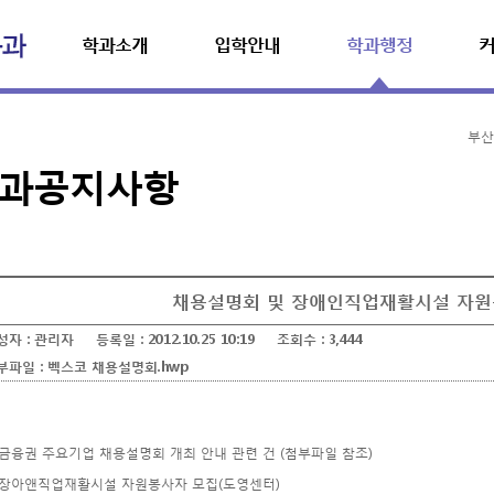
학과소개
입학안내
학과행정
부산
과공지사항
채용설명회 및 장애인직업재활시설 자원
성자 :
관리자
등록일 :
2012.10.25 10:19
조회수 :
3,444
부파일 :
벡스코 채용설명회.hwp
. 금융권 주요기업 채용설명회 개최 안내 관련 건 (첨부파일 참조)
. 장아앤직업재활시설 자원봉사자 모집(도영센터)