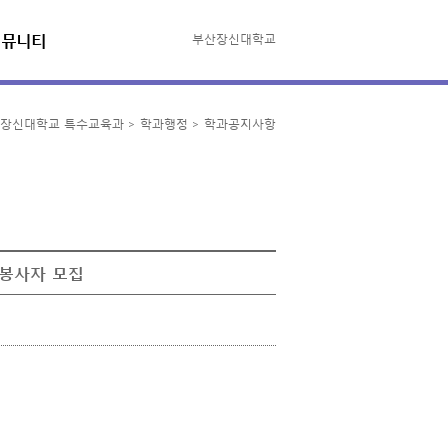
커뮤니티
부산장신대학교
장신대학교 특수교육과 > 학과행정 > 학과공지사항
봉사자 모집