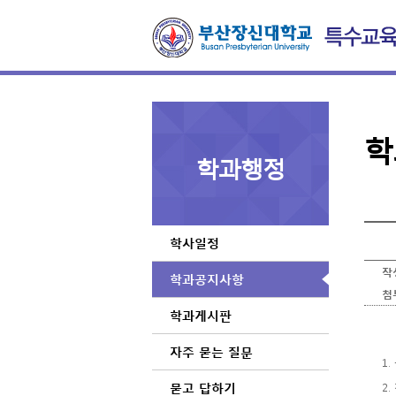
학
학과행정
학사일정
작
학과공지사항
첨
학과게시판
자주 묻는 질문
1
묻고 답하기
2