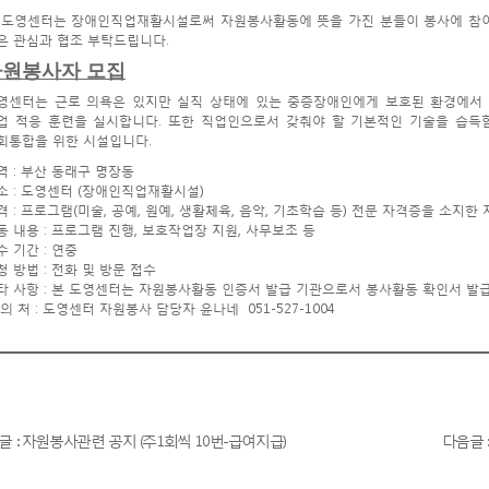
 도영센터는 장애인직업재활시설로써 자원봉사활동에 뜻을 가진 분들이 봉사에 참
은 관심과 협조 부탁드립니다.
자원봉사자 모집
영센터는 근로 의욕은 있지만 실직 상태에 있는 중증장애인에게 보호된 환경에서
업 적응 훈련을 실시합니다. 또한 직업인으로서 갖춰야 할 기본적인 기술을 습
회통합을 위한 시설입니다.
역 : 부산 동래구 명장동
소 : 도영센터 (장애인직업재활시설)
격 : 프로그램(미술, 공예, 원예, 생활체육, 음악, 기초학습 등) 전문 자격증을 소지
동 내용 : 프로그램 진행, 보호작업장 지원, 사무보조 등
수 기간 : 연중
청 방법 : 전화 및 방문 접수
타 사항 : 본 도영센터는 자원봉사활동 인증서 발급 기관으로서 봉사활동 확인서 발
 의 처 : 도영센터 자원봉사 담당자 윤나네 051-527-1004
전글 : 자원봉사관련 공지 (주1회씩 10번-급여지급)
다음글 :