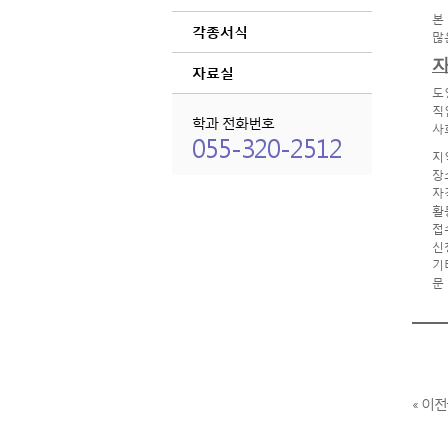
본
각종서식
많
자료실
도
직
학과 전화번호
사
055-320-2512
지
장
자
활
접
신
기
문
« 이