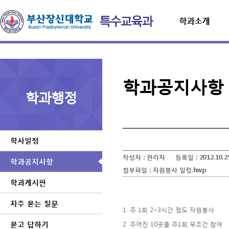
학과소개
학과공지사항
학과행정
학사일정
작성자 :
관리자
등록일 :
2012.10.2
학과공지사항
첨부파일 :
자원봉사 일정.hwp
학과게시판
자주 묻는 질문
1. 주 1회 2~3시간 정도 자원봉사
묻고 답하기
2. 주어진 10곳을 주1회 무조건 참여