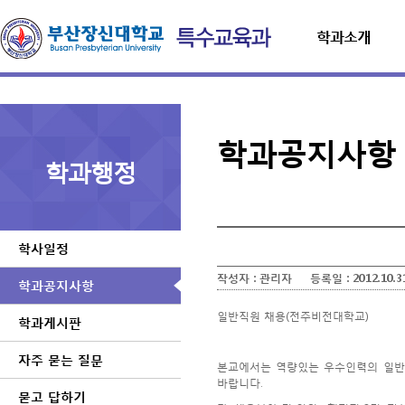
학과소개
학과공지사항
학과행정
학사일정
작성자 :
관리자
등록일 :
2012.10.3
학과공지사항
일반직원 채용(전주비전대학교)
학과게시판
자주 묻는 질문
본교에서는 역량있는 우수인력의 일반
바랍니다.
묻고 답하기