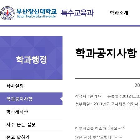
학과소개
학과공지사항
학과행정
2
학사일정
작성자 :
관리자
등록일 :
2012.11.2
학과공지사항
첨부파일 :
2013년도 교사채용 의뢰서.
학과게시판
자주 묻는 질문
첨부파일을 참조해주세요~^^
묻고 답하기
많은 관심 부탁드립니다~~~